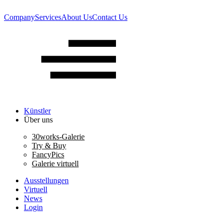
Company
Services
About Us
Contact Us
Künstler
Über uns
30works-Galerie
Try & Buy
FancyPics
Galerie virtuell
Ausstellungen
Virtuell
News
Login