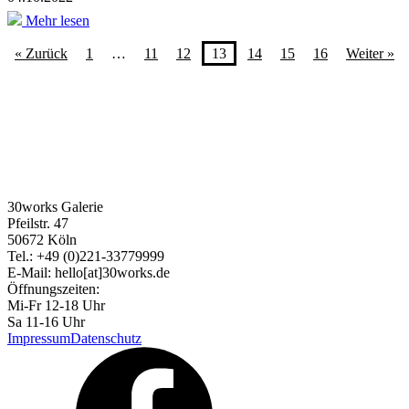
Mehr lesen
« Zurück
1
…
11
12
13
14
15
16
Weiter »
30works Galerie
Pfeilstr. 47
50672 Köln
Tel.: +49 (0)221-33779999
E-Mail: hello[at]30works.de
Öffnungszeiten:
Mi-Fr 12-18 Uhr
Sa 11-16 Uhr
Impressum
Datenschutz